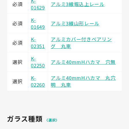
K-
必須
アルミ3線堀込上レール
01629
K-
必須
アルミ3線山形レール
01649
K-
アルミカバー付きベアリン
必須
02351
グ 丸車
K-
選択
アルミ40mmHハカマ 穴無
02250
K-
アルミ40mmHハカマ 丸穴
選択
02260
明 丸車
ガラス種類
〈選択〉