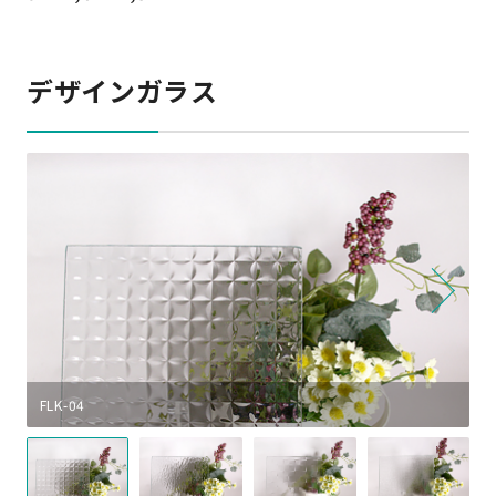
デザインガラス
FLK-04
F