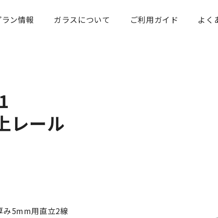
プラン情報
ガラスについて
ご利用ガイド
よく
1
上レール
み5mm用直立2線